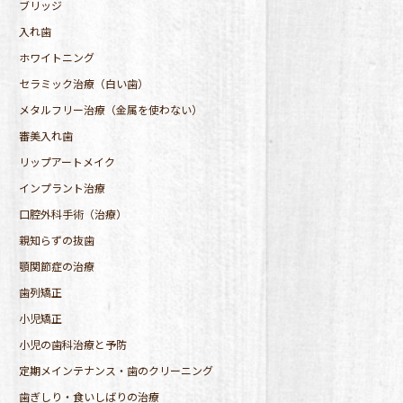
ブリッジ
入れ歯
ホワイトニング
セラミック治療（白い歯）
メタルフリー治療（金属を使わない）
審美入れ歯
リップアートメイク
インプラント治療
口腔外科手術（治療）
親知らずの抜歯
顎関節症の治療
歯列矯正
小児矯正
小児の歯科治療と予防
定期メインテナンス・歯のクリーニング
歯ぎしり・食いしばりの治療