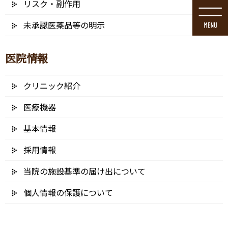
リスク・副作用
コ
ナ
ン
ビ
未承認医薬品等の明示
テ
ゲ
ン
ー
ツ
シ
医院情報
に
ョ
移
ン
動
に
クリニック紹介
ブログ
移
動
医療機器
基本情報
採用情報
HOME
ブログ
診療・交通
NM (6)
当院の施設基準の届け出について
2025/02/12
個人情報の保護について
NM (6)