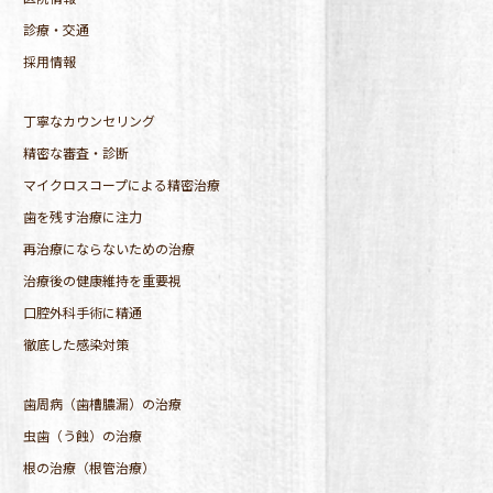
診療・交通
採用情報
丁寧なカウンセリング
精密な審査・診断
マイクロスコープによる精密治療
歯を残す治療に注力
再治療にならないための治療
治療後の健康維持を重要視
口腔外科手術に精通
徹底した感染対策
歯周病（歯槽膿漏）の治療
虫歯（う蝕）の治療
根の治療（根管治療）