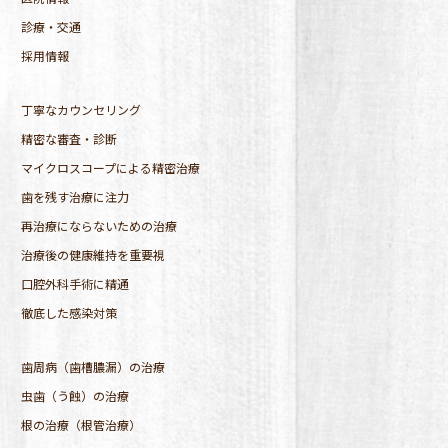
診療・交通
採用情報
丁寧なカウンセリング
精密な審査・診断
マイクロスコープによる精密治療
歯を残す治療に注力
再治療にならないための治療
治療後の健康維持を重要視
口腔外科手術に精通
徹底した感染対策
歯周病（歯槽膿漏）の治療
虫歯（う蝕）の治療
根の治療（根管治療）