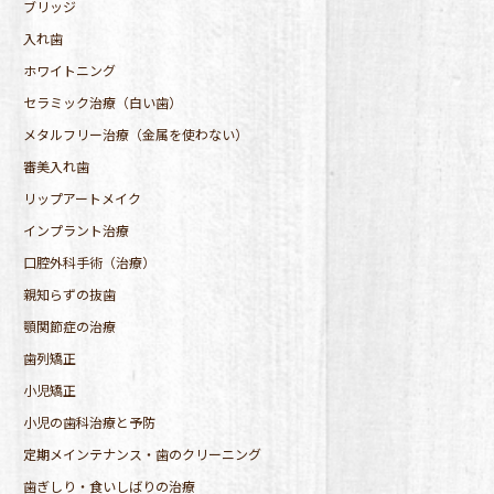
ブリッジ
入れ歯
ホワイトニング
セラミック治療（白い歯）
メタルフリー治療（金属を使わない）
審美入れ歯
リップアートメイク
インプラント治療
口腔外科手術（治療）
親知らずの抜歯
顎関節症の治療
歯列矯正
小児矯正
小児の歯科治療と予防
定期メインテナンス・歯のクリーニング
歯ぎしり・食いしばりの治療