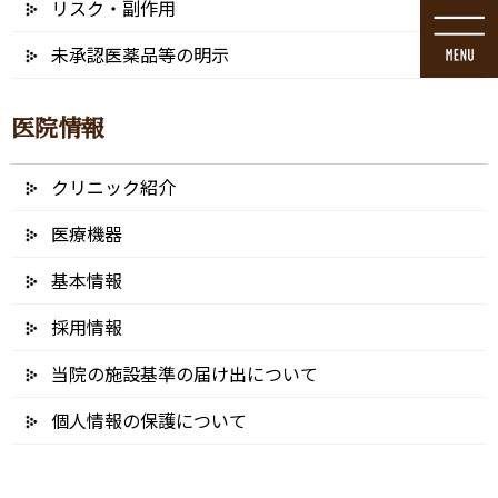
リスク・副作用
コ
ナ
ン
ビ
未承認医薬品等の明示
テ
ゲ
ン
ー
ツ
シ
医院情報
に
ョ
移
ン
動
に
クリニック紹介
ブログ
移
動
医療機器
基本情報
採用情報
HOME
ブログ
診療・交通
NM (5)
当院の施設基準の届け出について
2025/02/12
個人情報の保護について
NM (5)