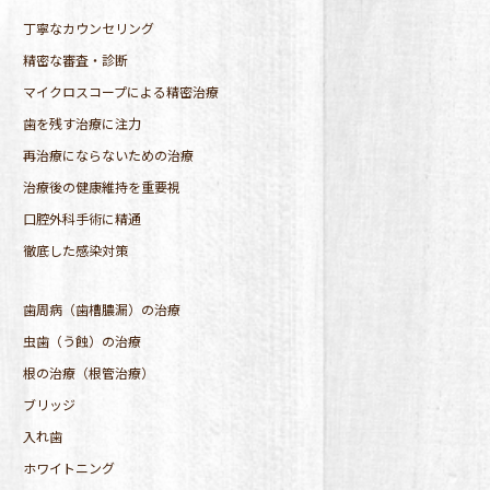
丁寧なカウンセリング
精密な審査・診断
マイクロスコープによる精密治療
歯を残す治療に注力
再治療にならないための治療
治療後の健康維持を重要視
口腔外科手術に精通
徹底した感染対策
歯周病（歯槽膿漏）の治療
虫歯（う蝕）の治療
根の治療（根管治療）
ブリッジ
入れ歯
ホワイトニング