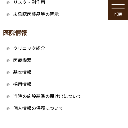
リスク・副作用
コ
ナ
ン
ビ
未承認医薬品等の明示
テ
ゲ
ン
ー
ツ
シ
医院情報
に
ョ
移
ン
動
に
クリニック紹介
メディア
移
動
医療機器
基本情報
採用情報
HOME
メディア
abs-1_tat-03
当院の施設基準の届け出について
2024/12/24
個人情報の保護について
abs-1_tat-03