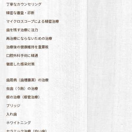
丁寧なカウンセリング
精密な審査・診断
マイクロスコープによる精密治療
歯を残す治療に注力
再治療にならないための治療
治療後の健康維持を重要視
口腔外科手術に精通
徹底した感染対策
歯周病（歯槽膿漏）の治療
虫歯（う蝕）の治療
根の治療（根管治療）
ブリッジ
入れ歯
ホワイトニング
セラミック治療（白い歯）