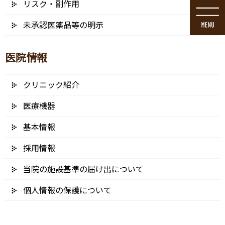
リスク・副作用
コ
ナ
ン
ビ
未承認医薬品等の明示
テ
ゲ
ン
ー
ツ
シ
医院情報
に
ョ
移
ン
動
に
クリニック紹介
メディア
移
動
医療機器
基本情報
採用情報
HOME
メディア
50a8e8e0c4c387ce136210bd45665af1_t – コピー
当院の施設基準の届け出について
2021/12/30
個人情報の保護について
50a8e8e0c4c387ce136210bd4566