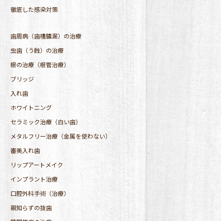
徹底した感染対策
歯周病（歯槽膿漏）の治療
虫歯（う蝕）の治療
根の治療（根管治療）
ブリッジ
入れ歯
ホワイトニング
セラミック治療（白い歯）
メタルフリー治療（金属を使わない）
審美入れ歯
リップアートメイク
インプラント治療
口腔外科手術（治療）
親知らずの抜歯