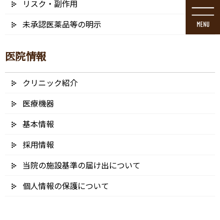
リスク・副作用
コ
ナ
ン
ビ
未承認医薬品等の明示
テ
ゲ
ン
ー
ツ
シ
医院情報
に
ョ
移
ン
動
に
クリニック紹介
メディア
移
動
医療機器
基本情報
採用情報
HOME
メディア
46860_アートボード 1
当院の施設基準の届け出について
2021/10/19
個人情報の保護について
46860_アートボード 1