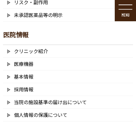
リスク・副作用
コ
ナ
ン
ビ
未承認医薬品等の明示
テ
ゲ
ン
ー
ツ
シ
医院情報
に
ョ
移
ン
動
に
クリニック紹介
メディア
移
動
医療機器
基本情報
採用情報
HOME
メディア
40060
当院の施設基準の届け出について
2021/10/19
個人情報の保護について
40060