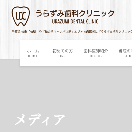
コ
ナ
ン
ビ
テ
ゲ
ン
ー
ツ
シ
千葉県 柏市「柏駅」や「柏の歯キャンパス駅」エリアで歯医者は「うらずみ歯科クリニッ
に
ョ
移
ン
ホーム
初めての方
歯科医師紹介
当院の
動
に
HOME
FIRST
DOCTOR
FEATU
移
動
メディア