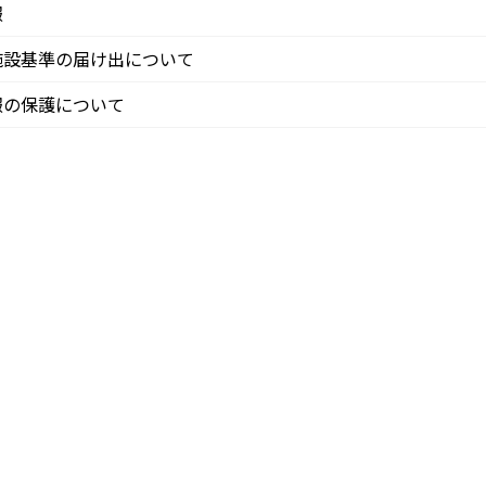
報
施設基準の届け出について
報の保護について