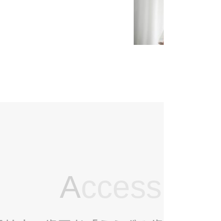
A
ccess