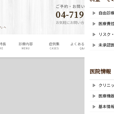
ご予約・お問い合わせ電話番
04-7190-5640
自由診
お気軽にお問い合わせください
医療費
ク」へ
リスク
特長
診療内容
症例集
よくあるご質問
料金表・
未承認
RE
MENU
CASES
Q&A
FEE
医院情報
クリニ
医療機
基本情