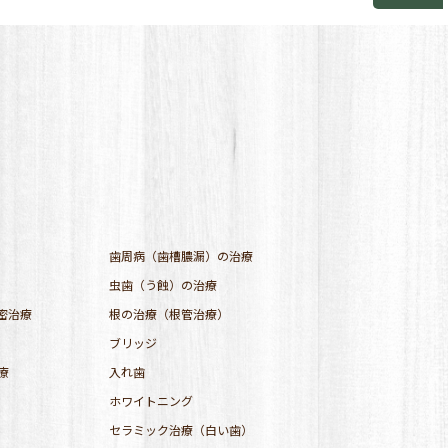
歯周病（歯槽膿漏）の治療
虫歯（う蝕）の治療
密治療
根の治療（根管治療）
ブリッジ
療
入れ歯
ホワイトニング
セラミック治療（白い歯）