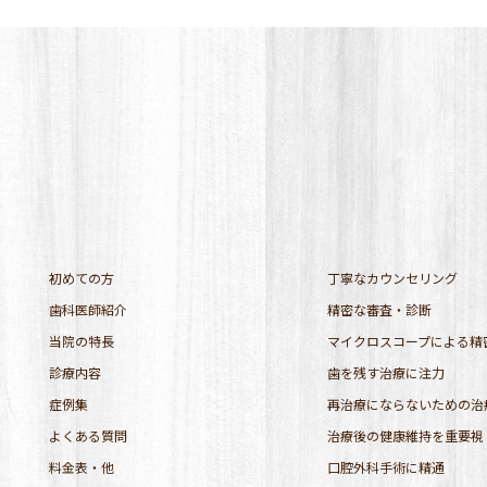
初めての方
丁寧なカウンセリング
歯科医師紹介
精密な審査・診断
当院の特長
マイクロスコープによる精
診療内容
歯を残す治療に注力
症例集
再治療にならないための治
よくある質問
治療後の健康維持を重要視
料金表・他
口腔外科手術に精通