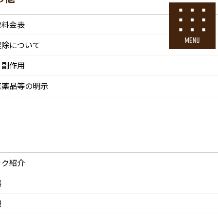
号
24時間ネット予約
療料金表
採用エントリー
控除について
・副作用
その他
医院情報
診療・交通
採用情報
医薬品等の明示
CLINIC
ACCESS
Recruit
ック紹介
器
報