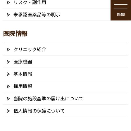
リスク・副作用
コ
ナ
ン
ビ
未承認医薬品等の明示
テ
ゲ
ン
ー
ツ
シ
医院情報
に
ョ
移
ン
動
に
クリニック紹介
メディア
移
動
医療機器
基本情報
採用情報
HOME
メディア
20250207-0N9A7591 – 64
当院の施設基準の届け出について
2025/02/12
個人情報の保護について
20250207-0N9A7591 – 64