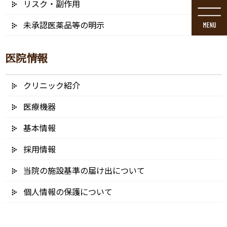
リスク・副作用
コ
ナ
ン
ビ
未承認医薬品等の明示
テ
ゲ
ン
ー
ツ
シ
医院情報
に
ョ
移
ン
動
に
クリニック紹介
メディア
移
動
医療機器
基本情報
採用情報
HOME
メディア
202212151700171125
当院の施設基準の届け出について
2024/12/25
個人情報の保護について
202212151700171125