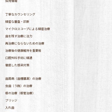
採用情報
丁寧なカウンセリング
精密な審査・診断
マイクロスコープによる精密治療
歯を残す治療に注力
再治療にならないための治療
治療後の健康維持を重要視
口腔外科手術に精通
徹底した感染対策
歯周病（歯槽膿漏）の治療
虫歯（う蝕）の治療
根の治療（根管治療）
ブリッジ
入れ歯