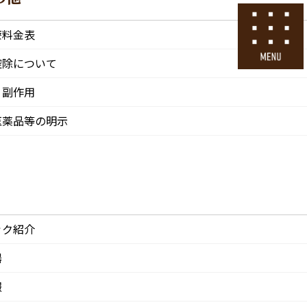
号
24時間ネット予約
療料金表
採用エントリー
控除について
・副作用
その他
医院情報
診療・交通
採用情報
医薬品等の明示
CLINIC
ACCESS
Recruit
ック紹介
器
報