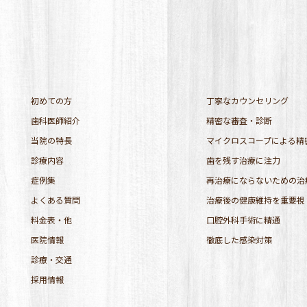
初めての方
丁寧なカウンセリング
歯科医師紹介
精密な審査・診断
当院の特長
マイクロスコープによる精
診療内容
歯を残す治療に注力
症例集
再治療にならないための治
よくある質問
治療後の健康維持を重要視
料金表・他
口腔外科手術に精通
医院情報
徹底した感染対策
診療・交通
採用情報