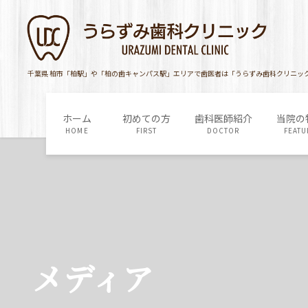
コ
ナ
ン
ビ
テ
ゲ
ン
ー
ツ
シ
千葉県 柏市「柏駅」や「柏の歯キャンパス駅」エリアで歯医者は「うらずみ歯科クリニッ
に
ョ
移
ン
ホーム
初めての方
歯科医師紹介
当院の
動
に
HOME
FIRST
DOCTOR
FEATU
移
動
メディア