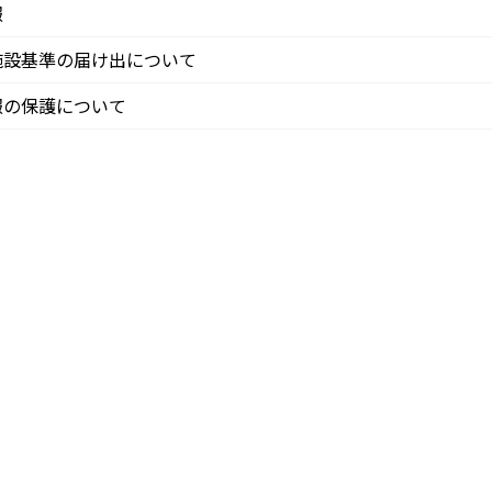
報
施設基準の届け出について
報の保護について