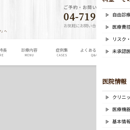
ご予約・お問い合わせ電話番
04-7190-5640
自由診
お気軽にお問い合わせください
医療費
ク」へ
リスク
特長
診療内容
症例集
よくあるご質問
料金表・
未承認
RE
MENU
CASES
Q&A
FEE
医院情報
クリニ
医療機
基本情