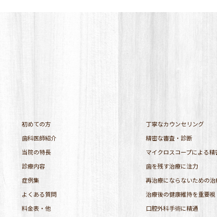
初めての方
丁寧なカウンセリング
歯科医師紹介
精密な審査・診断
当院の特長
マイクロスコープによる精
診療内容
歯を残す治療に注力
症例集
再治療にならないための治
よくある質問
治療後の健康維持を重要視
料金表・他
口腔外科手術に精通