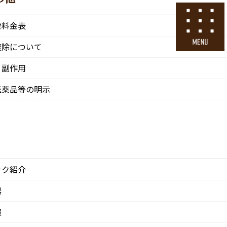
号
24時間ネット予約
療料金表
採用エントリー
控除について
・副作用
その他
医院情報
診療・交通
採用情報
医薬品等の明示
CLINIC
ACCESS
Recruit
ック紹介
器
報