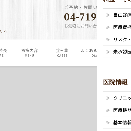
ご予約・お問い合わせ電話番
04-7190-5640
自由診
お気軽にお問い合わせください
医療費
ク」へ
リスク
特長
診療内容
症例集
よくあるご質問
料金表・
未承認
RE
MENU
CASES
Q&A
FEE
医院情報
クリニ
医療機
基本情