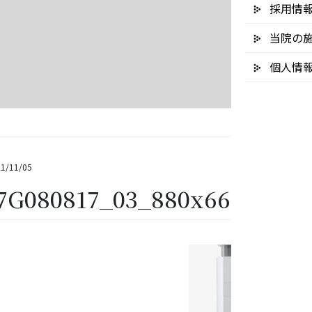
採用情
当院の
個人情
1/11/05
7G080817_03_880x660 – コピ