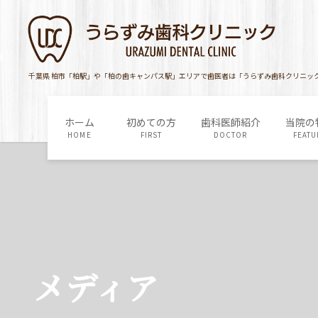
コ
ナ
ン
ビ
テ
ゲ
ン
ー
ツ
シ
千葉県 柏市「柏駅」や「柏の歯キャンパス駅」エリアで歯医者は「うらずみ歯科クリニッ
に
ョ
移
ン
ホーム
初めての方
歯科医師紹介
当院の
動
に
HOME
FIRST
DOCTOR
FEATU
移
動
メディア