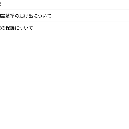
報
施設基準の届け出について
報の保護について
ー (2)