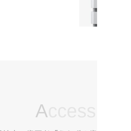
A
ccess