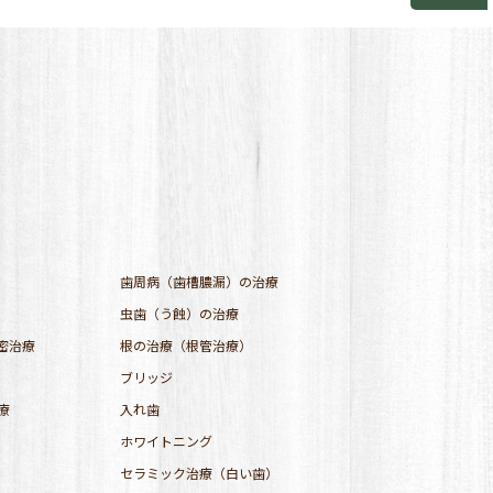
歯周病（歯槽膿漏）の治療
虫歯（う蝕）の治療
密治療
根の治療（根管治療）
ブリッジ
療
入れ歯
ホワイトニング
セラミック治療（白い歯）