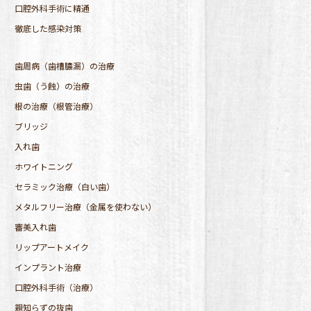
口腔外科手術に精通
徹底した感染対策
歯周病（歯槽膿漏）の治療
虫歯（う蝕）の治療
根の治療（根管治療）
ブリッジ
入れ歯
ホワイトニング
セラミック治療（白い歯）
メタルフリー治療（金属を使わない）
審美入れ歯
リップアートメイク
インプラント治療
口腔外科手術（治療）
親知らずの抜歯