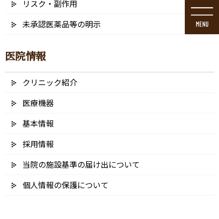
リスク・副作用
コ
ナ
ン
ビ
未承認医薬品等の明示
テ
ゲ
ン
ー
ツ
シ
医院情報
に
ョ
移
ン
動
に
クリニック紹介
メディア
移
動
医療機器
基本情報
採用情報
HOME
メディア
定番ペンのフリーアイコン素材 – コピー
当院の施設基準の届け出について
2022/01/04
個人情報の保護について
定番ペンのフリーアイコン素材 – コ