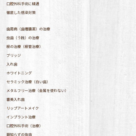
口腔外科手術に精通
徹底した感染対策
歯周病（歯槽膿漏）の治療
虫歯（う蝕）の治療
根の治療（根管治療）
ブリッジ
入れ歯
ホワイトニング
セラミック治療（白い歯）
メタルフリー治療（金属を使わない）
審美入れ歯
リップアートメイク
インプラント治療
口腔外科手術（治療）
親知らずの抜歯