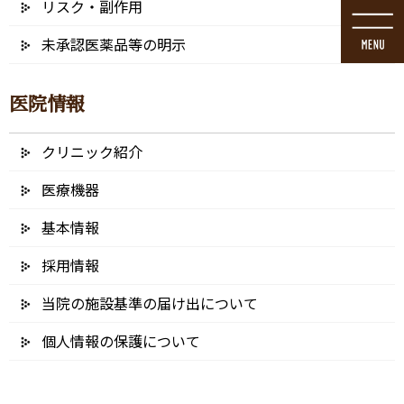
リスク・副作用
コ
ナ
ン
ビ
未承認医薬品等の明示
テ
ゲ
ン
ー
ツ
シ
医院情報
に
ョ
移
ン
動
に
クリニック紹介
メディア
移
動
医療機器
基本情報
採用情報
HOME
メディア
クレジットカードのアイコン素材 – コピー
当院の施設基準の届け出について
2022/01/04
個人情報の保護について
クレジットカードのアイコン素材 –